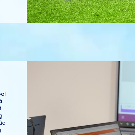
ool
á
t
g
hức
g