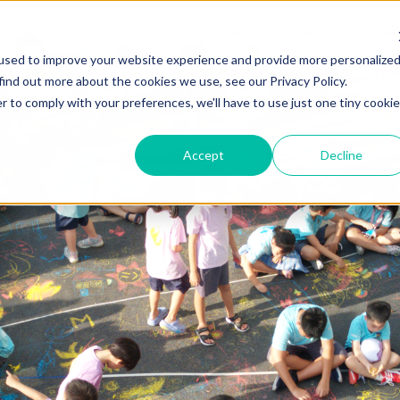
PARENTS
NE
used to improve your website experience and provide more personalize
WELCOME TO VICTO
find out more about the cookies we use, see our Privacy Policy.
r to comply with your preferences, we'll have to use just one tiny cookie
Accept
Decline