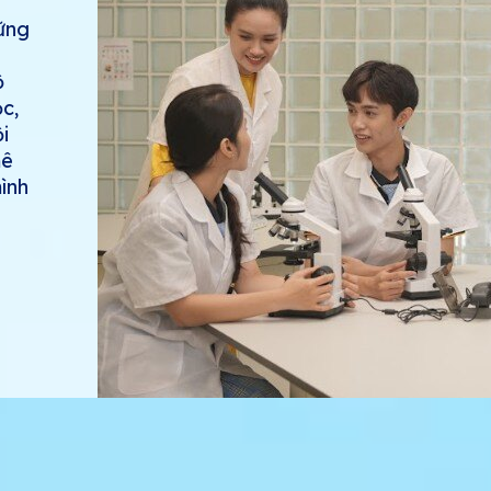
ững
ộ
c,
i
mê
ình