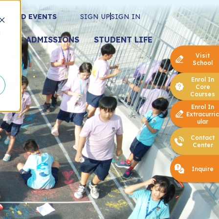
WS AND EVENTS
SIGN UP
SIGN IN
d
RIA
ADMISSIONS
STUDENT LIFE
Visit
School
Enrol In
Core
Courses
Enrol In
Extracurric
ular
Contact
Center
Inquire