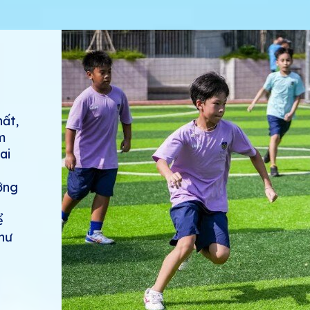
hất,
m
ai
ỡng
ể
hư