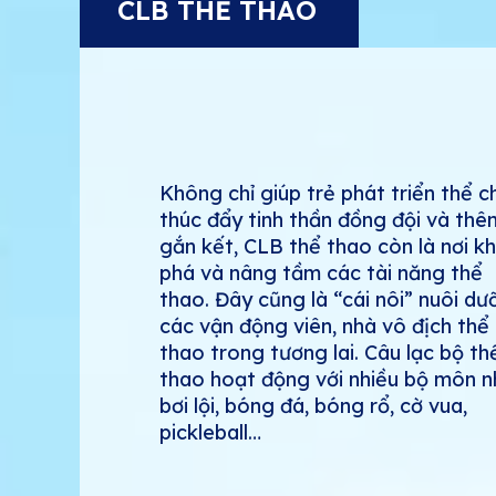
CLB THỂ THAO
Không chỉ giúp trẻ phát triển thể c
thúc đẩy tinh thần đồng đội và thê
gắn kết, CLB thể thao còn là nơi kh
phá và nâng tầm các tài năng thể
thao. Đây cũng là “cái nôi” nuôi dư
các vận động viên, nhà vô địch thể
thao trong tương lai. Câu lạc bộ th
thao hoạt động với nhiều bộ môn n
bơi lội, bóng đá, bóng rổ, cờ vua,
pickleball…