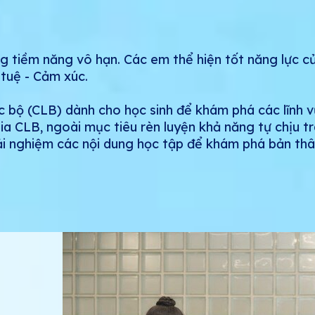
ng tiềm năng vô hạn. Các em thể hiện tốt năng lực c
 tuệ - Cảm xúc.
ạc bộ (CLB) dành cho học sinh để khám phá các lĩnh 
ia CLB, ngoài mục tiêu rèn luyện khả năng tự chịu t
i nghiệm các nội dung học tập để khám phá bản thân