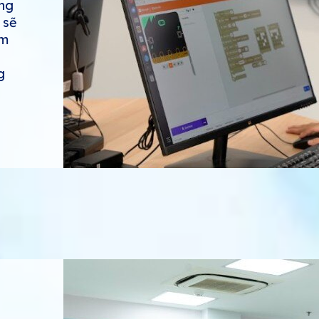
ộng
 sẽ
ẩm
g